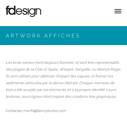
FANNY DURIEZ
GRAPHISTE FREELANCE
ARTWORK AFFICHES
Les brise-lames m’ont toujours fascinée, et
sont très représentatifs
des plages de la Côte
d’ Opale, Wissant, Sangatte, ou Blériot-Plage.
Ils sont utilisés pour atténuer l’impact des
vagues, et freiner les
QUI SUIS-JE?
sédiments véhiculés par la
dérive littorale. Chaque morceau de
bois a été
sculpté par les éléments, et a sa propre identité.
Leurs
DESIGN ESPACE
textures, leurs lignes m’ont inspiré des
créations très graphiques.
DESIGN GRAPHIQUE
LES COOLORIAGES
Contactez moi fd@fannyduriez.com
ARTWORK AFFICHES